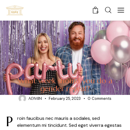
0
GENDER REVEAL
What week should you do a
gender reveal?
ADMIN
February 25, 2023
0
Comments
P
roin faucibus nec mauris a sodales, sed
elementum mi tincidunt. Sed eget viverra egestas