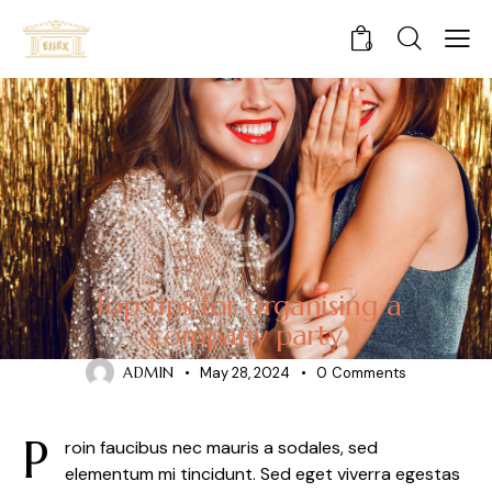
0
BLOG
Top tips for organising a
company party
ADMIN
May 28, 2024
0
Comments
P
roin faucibus nec mauris a sodales, sed
elementum mi tincidunt. Sed eget viverra egestas