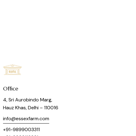
Office
4, Sri Aurobindo Marg,
Hauz Khas, Delhi – 110016
info@essexfarm.com
+91-9899003311