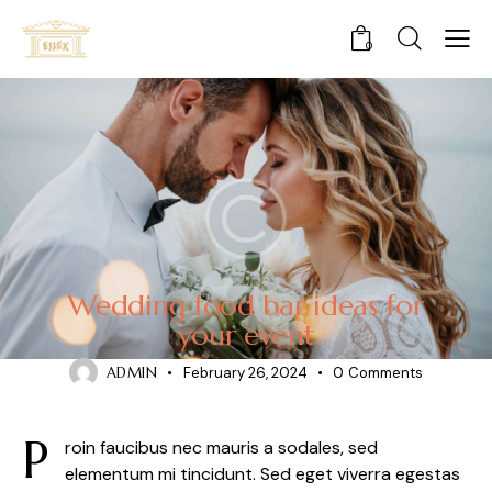
0
STORIES
Wedding food bar ideas for
your event
ADMIN
February 26, 2024
0
Comments
P
roin faucibus nec mauris a sodales, sed
elementum mi tincidunt. Sed eget viverra egestas