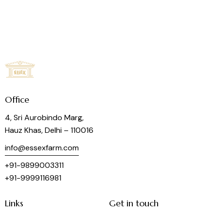
Office
4, Sri Aurobindo Marg,
Hauz Khas, Delhi – 110016
info@essexfarm.com
+91-9899003311
+91-9999116981
Links
Get in touch